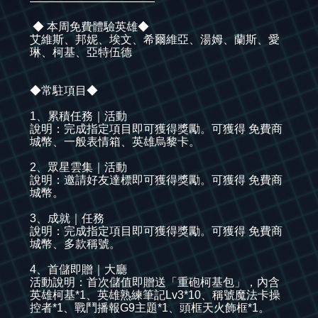
———————————
◆ 本周免費體驗英雄◆
艾維斯、邦妮、埃文、希爾維亞、湯姆、蘭斯、愛
琳、柯基、亞特伍德
◆常駐項目◆
1、累積任務｜活動
說明：完成指定項目即可獲得獎勵。可獲得 免費商
城幣、一般表情箱、英雄烏黎卡。
2、眾星雲集｜活動
說明：邀請好友達標即可獲得獎勵。可獲得 免費商
城幣。
3、成就｜任務
說明：完成指定項目即可獲得獎勵。可獲得 免費商
城幣、多款稱號。
4、首儲即贈｜大廳
活動說明：首次儲值即贈送「重砲柯基包」，內含
英雄柯基*1、英雄熟練筆記Lv3*10、稱號魔法卡操
控者*1、戰鬥播報G9主題*1、頭框天火飾框*1。