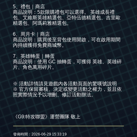
5、禮包｜商店
商品說明：5款限購禮包可以選擇。 英雄成長禮
包、艾維斯英雄精選包、亞特伍德精選包、吉里歐
精選包、阿瑪莉雅精選包。
6、周月卡｜商店
商品說明：購買後至背包使用開啟，可在啟用期間
內持續獲得免費商城幣。
7、英雄轉蛋｜轉蛋
商品說明：使用 GC 抽轉蛋，可獲得 英雄、英雄碎
片、角色萬用碎片。
※ 活動詳情請見遊戲內各活動頁面的驚嘆號說明
※ 官方保留審核、決定或變更活動之權力，並且依
照實際情況予以增刪、修訂活動辦法。​
《G9:特攻聯盟》運營團隊 敬上
發佈時間：2026-06-29 15:33:19