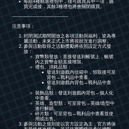
每組4種精選禮包中，僅可購買其中一項，購
買完成後，其餘3種禮包將會關閉購買。
---------------------------------------
注意事項：
封閉測試期間開放之各項活動與福利，皆為專
屬活動，未來正式上市將視狀況進行調整。
參與活動取得之活動獎勵將依照設定方式發
放：
貨幣類發放：直接發送到帳號上，帳號
內之貨幣金額直接增加。
禮包、消耗品類：
發送到遊戲內信箱中，領取後可至
背包→戰利品中查看。
發送到遊戲內背包→戰利品中查
看。
裝飾品類：發送到遊戲內背包→個人化
中查看。
英雄、造型類：可至背包→英雄/造型中
進行解鎖。
碎片類：可至背包→戰利品中查看並使
用或出售。
參與活動之規則皆以官方設定為主，官方將保