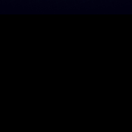
會員服務條款
|
反詐騙宣導
|
遊戲管理規章
一、暴力：可愛人物打鬥或未描述角色傷亡細節之攻擊等而無血腥畫面。
二、其他描述對未滿六歲人之行為或心理有不良影響之虞者。
Copyright © 2025 InterServ International Inc. All rights reserved.