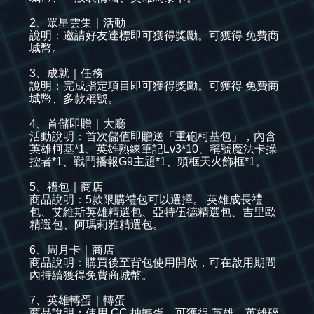
2、眾星雲集｜活動
說明：邀請好友達標即可獲得獎勵。可獲得 免費商
城幣。
3、成就｜任務
說明：完成指定項目即可獲得獎勵。可獲得 免費商
城幣、多款稱號。
4、首儲即贈｜大廳
活動說明：首次儲值即贈送「重砲柯基包」，內含
英雄柯基*1、英雄熟練筆記Lv3*10、稱號魔法卡操
控者*1、戰鬥播報G9主題*1、頭框天火飾框*1。
5、禮包｜商店
商品說明：5款限購禮包可以選擇。 英雄成長禮
包、艾維斯英雄精選包、亞特伍德精選包、吉里歐
精選包、阿瑪莉雅精選包。
6、周月卡｜商店
商品說明：購買後至背包使用開啟，可在啟用期間
內持續獲得免費商城幣。
7、英雄轉蛋｜轉蛋
商品說明：使用 GC 抽轉蛋，可獲得 英雄、英雄碎