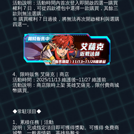
活動說明：活動時間內首次登入即開啟四選一購買
權利 7 日，可從四款禮包中選擇一款購買，其餘三
款則無法選購。
※ 購買權利 7 日過後，將無法再次開啟權利與選購
四選一。
4、限時販售 艾薩克｜商店
活動時間：2025/11/13 維護後~11/27 維護前
活動說明：商店限時上架 英雄艾薩克，限付費商城
幣購買。
◆常駐項目◆
1、累積任務｜活動
說明：完成指定項目即可獲得獎勵。可獲得 免費商
城幣、一般表情箱、英雄烏黎卡。