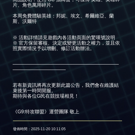
片、角色萬用碎片。
本周免費體驗英雄：邦妮、埃文、希爾維亞、蘭
斯、沃爾特
※ 活動詳情請見遊戲內各活動頁面的驚嘆號說明
※ 官方保留審核、決定或變更活動之權力，並且依
照實際情況予以增刪、修訂活動辦法。​
——————————————————————
———————————
若有新資訊將再次更新此篇公告，我們會在維護結
束後第一時間開服。
期待與各位G民在競技場相見！
《G9:特攻聯盟》運營團隊 敬上
發佈時間：2025-11-20 10:11:05