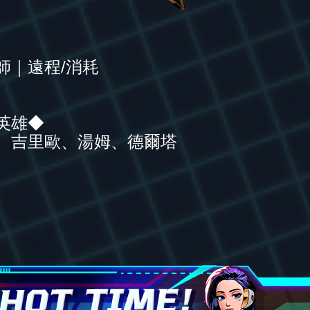
師｜遠程/消耗
英雄◆
、吉里歐、湯姆、德爾塔