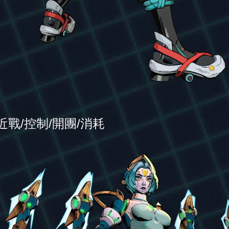
戰/控制/開團/消耗