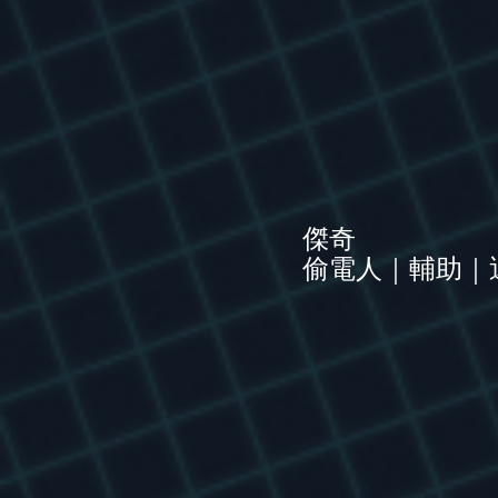
傑奇
偷電人｜輔助｜近