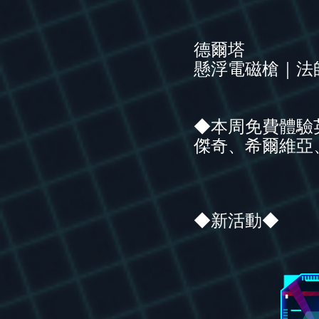
德爾塔
懸浮電磁槍｜法
◆本周免費體驗
傑奇、希爾維亞
◆新活動◆