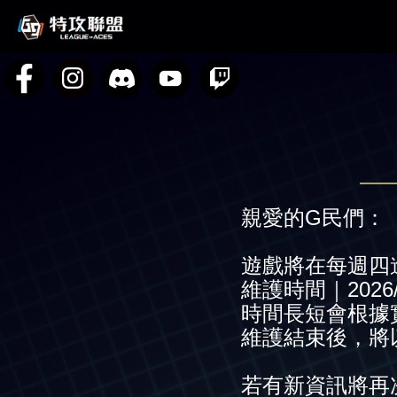
親愛的G民們：
遊戲將在每週四
維護時間｜2026/01/
時間長短會根據
維護結束後，將
若有新資訊將再