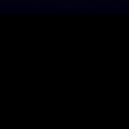
會員服務條款
|
反詐騙宣導
|
遊戲管理規章
一、暴力：可愛人物打鬥
二、其他描述對未滿六歲