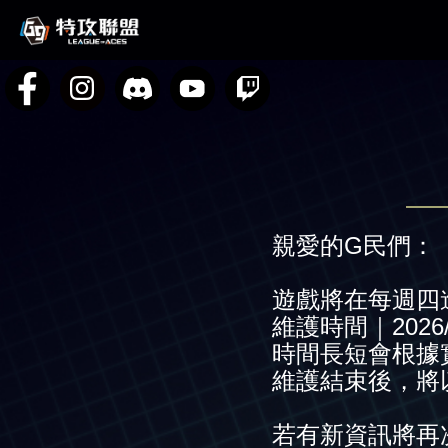
親愛的G民們：
遊戲將在每週四
維護時間｜2026/03/
時間長短會根據
維護結束後，將
若有新資訊將再