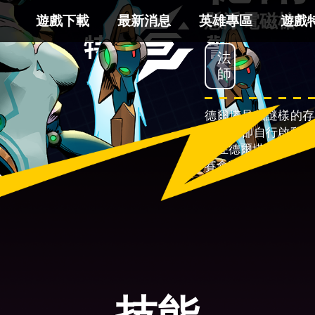
懸浮電磁槍
遊戲下載
最新消息
英雄專區
遊戲
法
師
德爾塔是個謎樣的存
體，但卻自行啟動，
現在德爾塔即將被派
賽會對德爾塔造成怎