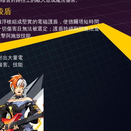
同樣會對路徑上的敵人造成魔法傷害。
棱盾
磁浮槍組成堅實的電磁護盾，使德爾塔短時間
一切傷害且無法被選定；護盾持續期間無法進
攻擊與施放技能。
射出大量電
傷害。技能