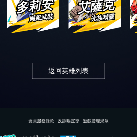
多莉安
艾薩克
颶風武裝
光族精靈
返回英雄列表
會員服務條款
|
反詐騙宣導
|
遊戲管理規章