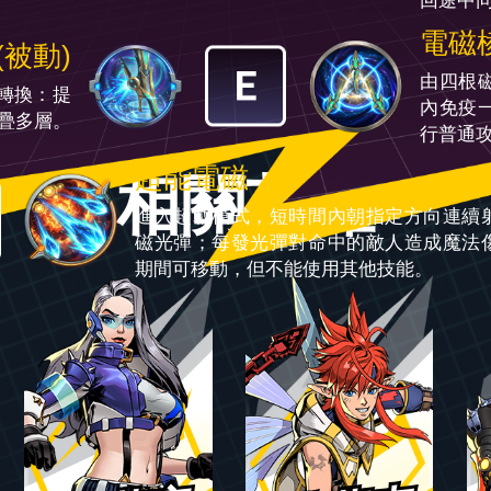
回途中
電磁
(被動)
由四根
轉換：提
內免疫
疊多層。
行普通
超能電磁
相關英雄
進入超載模式，短時間內朝指定方向連續
磁光彈；每發光彈對命中的敵人造成魔法
期間可移動，但不能使用其他技能。