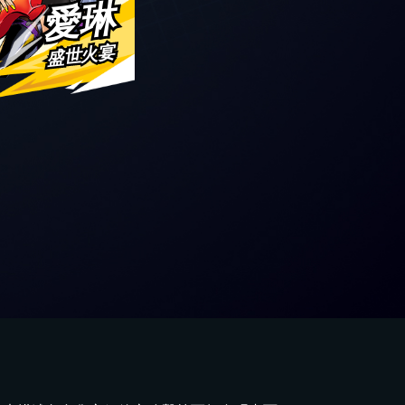
愛琳
盛世火宴