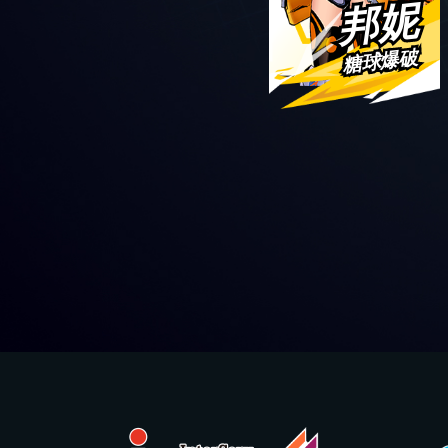
邦妮
糖球爆破