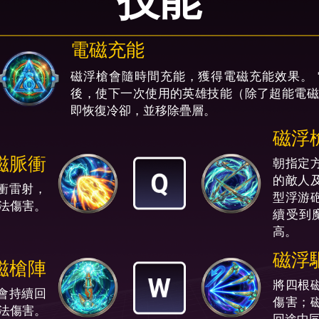
技能
電磁充能
磁浮槍會隨時間充能，獲得電磁充能效果。 
後，使下一次使用的英雄技能（除了超能電磁
即恢復冷卻，並移除疊層。
磁浮
磁脈衝
朝指定
的敵人
衝雷射，
型浮游
法傷害。
續受到
高。
磁浮
磁槍陣
將四根
會持續回
傷害；
法傷害。