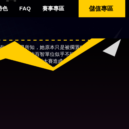
儲值專區
特色
FAQ
賽事專區
在，就外界所知，她原本只是被擱置的其中一架機
不過特警組織的百智單位似乎不打算去釐清原因，
往參加大賽，這會對大賽造成何種變化?又或者是大
樣的影響，大概只有事後才能知道了。