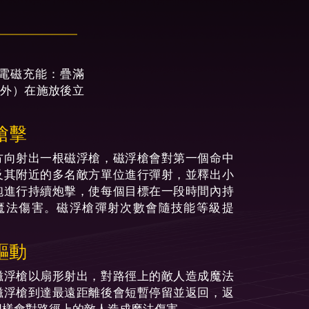
電磁充能：疊滿
外）在施放後立
槍擊
方向射出一根磁浮槍，磁浮槍會對第一個命中
及其附近的多名敵方單位進行彈射，並釋出小
砲進行持續炮擊，使每個目標在一段時間內持
魔法傷害。磁浮槍彈射次數會隨技能等級提
驅動
磁浮槍以扇形射出，對路徑上的敵人造成魔法
磁浮槍到達最遠距離後會短暫停留並返回，返