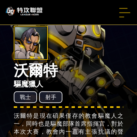
沃爾特
驅魔獵人
戰士
射手
沃爾特是現在碩果僅存的教會驅魔人之
一，同時也是驅魔部隊首席指揮官，對於
本次大賽，教會內一直有主張抗議的聲