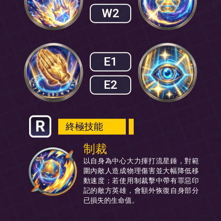
W2
E1
E2
終極技能
制裁
以自身為中心大力揮打流星錘，對範
圍內敵人造成物理傷害並大幅降低移
動速度；若使用制裁擊中帶有罪惡印
記的敵方英雄，會額外恢復自身部分
已損失的生命值。