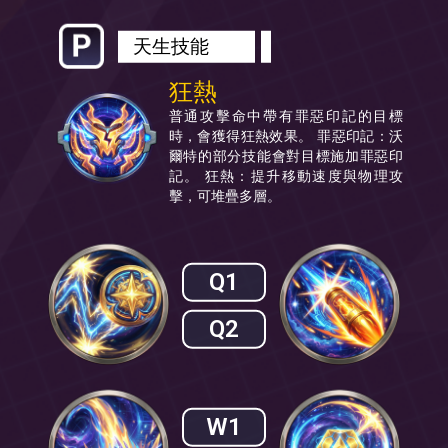
天生技能
狂熱
普通攻擊命中帶有罪惡印記的目標
時，會獲得狂熱效果。 罪惡印記：沃
爾特的部分技能會對目標施加罪惡印
記。 狂熱：提升移動速度與物理攻
擊，可堆疊多層。
Q1
Q2
W1