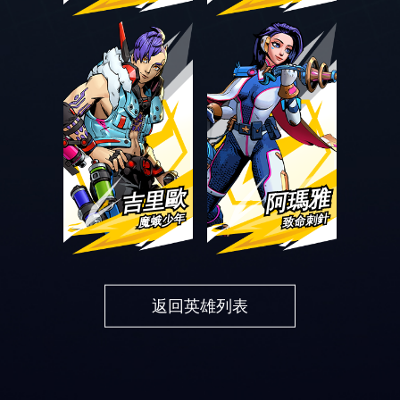
吉里歐
阿瑪雅
魔蛾少年
致命刺針
返回英雄列表