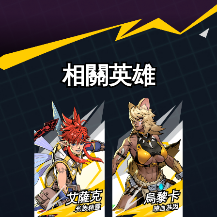
相關英雄
艾薩克
烏黎卡
光族精靈
嗜血基因