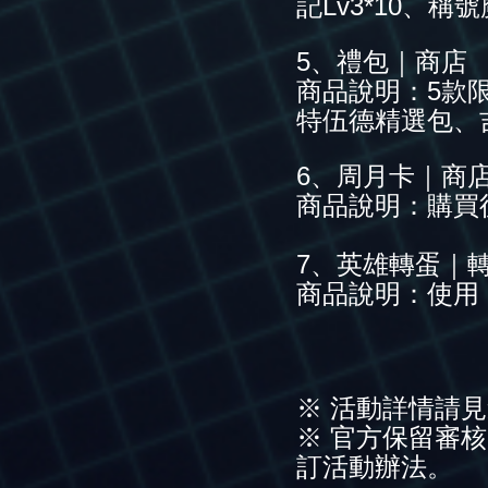
記Lv3*10、
5、禮包｜商店
商品說明：5款
特伍德精選包、
6、周月卡｜商
商品說明：購買
7、英雄轉蛋｜
商品說明：使用
※ 活動詳情請
※ 官方保留審
訂活動辦法。​