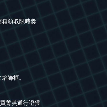
間可在信箱領取限時獎
火焰飾框。
買菁英通行證獲