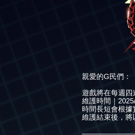
親愛的G民們：
遊戲將在每週四
維護時間｜2025/11/
時間長短會根據
維護結束後，將
———————