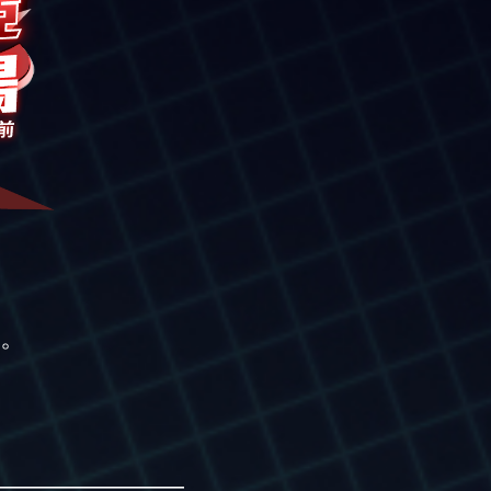
。
———————