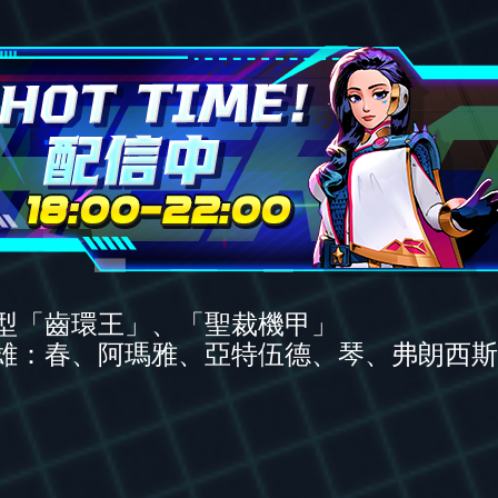
型「齒環王」、「聖裁機甲」
雄：春、阿瑪雅、亞特伍德、琴、弗朗西斯