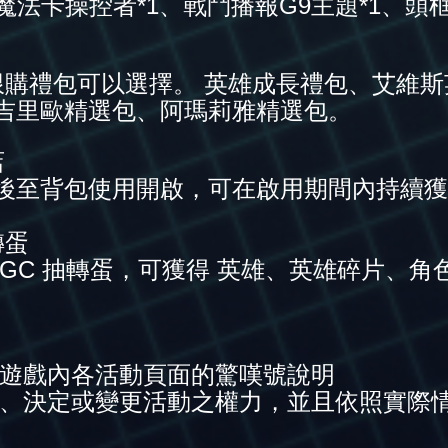
稱號魔法卡操控者*1、戰鬥播報G9主題*1、頭
限購禮包可以選擇。 英雄成長禮包、艾維
吉里歐精選包、阿瑪莉雅精選包。
店
後至背包使用開啟，可在啟用期間內持續
轉蛋
 GC 抽轉蛋，可獲得 英雄、英雄碎片、角
見遊戲內各活動頁面的驚嘆號說明
核、決定或變更活動之權力，並且依照實際