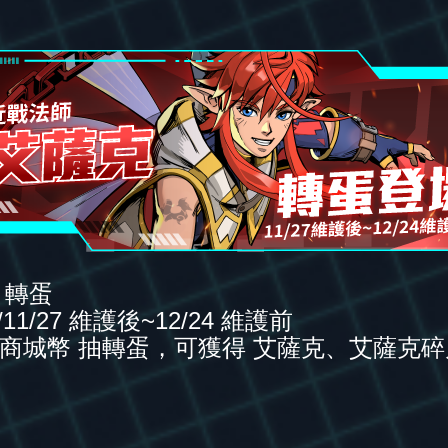
｜轉蛋
11/27 維護後~12/24 維護前
 商城幣 抽轉蛋，可獲得 艾薩克、艾薩克