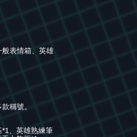
一般表情箱、英雄
多款稱號。
*1、英雄熟練筆