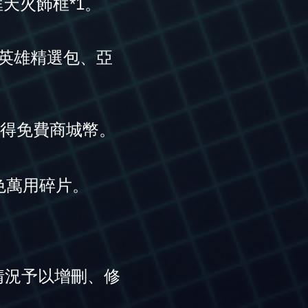
框天火飾框*1。
斯英雄精選包、亞
獲得免費商城幣。
色萬用碎片。
情況予以增刪、修