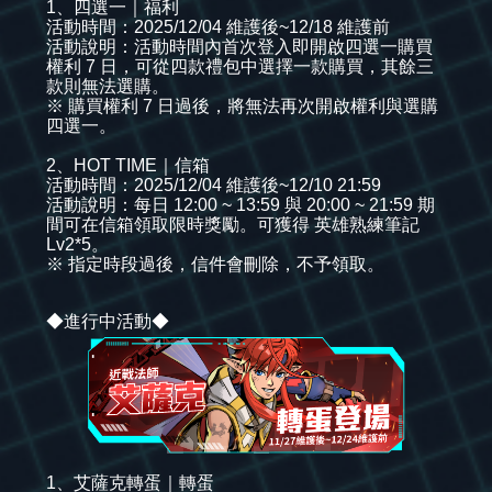
1、四選一｜福利
活動時間：2025/12/04 維護後~12/18 維護前
活動說明：活動時間內首次登入即開啟四選一購買
權利 7 日，可從四款禮包中選擇一款購買，其餘三
款則無法選購。
※ 購買權利 7 日過後，將無法再次開啟權利與選購
四選一。
2、HOT TIME｜信箱
活動時間：2025/12/04 維護後~12/10 21:59
活動說明：每日 12:00 ~ 13:59 與 20:00 ~ 21:59 期
間可在信箱領取限時獎勵。可獲得 英雄熟練筆記
Lv2*5。
※ 指定時段過後，信件會刪除，不予領取。
◆進行中活動◆
1、艾薩克轉蛋｜轉蛋