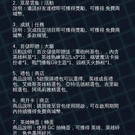
2、眾星雲集｜活動
說明：邀請好友達標即可獲得獎勵。可獲得 免費商
城幣。
3、成就｜任務
說明：完成指定項目即可獲得獎勵。可獲得 免費商
城幣、多款稱號。
4、首儲即贈｜大廳
活動說明：首次儲值即贈送「重砲柯基包」，內含
英雄柯基*1、英雄熟練筆記Lv3*10、稱號魔法卡操
控者*1、戰鬥播報G9主題*1、頭框天火飾框*1。
5、禮包｜商店
商品說明：5款限購禮包可以選擇。 英雄成長禮
包、艾維斯英雄精選包、亞特伍德精選包、吉里歐
精選包、阿瑪莉雅精選包。
6、周月卡｜商店
商品說明：購買後至背包使用開啟，可在啟用期間
內持續獲得免費商城幣。
7、英雄轉蛋｜轉蛋
商品說明：使用 GC 抽轉蛋，可獲得 英雄、英雄碎
片、角色萬用碎片。