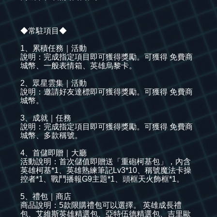
◆常駐項目◆
1、累積任務｜活動
說明：完成指定項目即可獲得獎勵。可獲得 免費商
城幣、一般表情箱、英雄烏黎卡。
2、眾星雲集｜活動
說明：邀請好友達標即可獲得獎勵。可獲得 免費商
城幣。
3、成就｜任務
說明：完成指定項目即可獲得獎勵。可獲得 免費商
城幣、多款稱號。
4、首儲即贈｜大廳
活動說明：首次儲值即贈送「重砲柯基包」，內含
英雄柯基*1、英雄熟練筆記Lv3*10、稱號魔法卡操
控者*1、戰鬥播報G9主題*1、頭框天火飾框*1。
5、禮包｜商店
商品說明：5款限購禮包可以選擇。 英雄成長禮
包、艾維斯英雄精選包、亞特伍德精選包、吉里歐