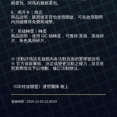
精選包、阿瑪莉雅精選包。
6、周月卡｜商店
商品說明：購買後至背包使用開啟，可在啟用期間
內持續獲得免費商城幣。
7、英雄轉蛋｜轉蛋
商品說明：使用 GC 抽轉蛋，可獲得 英雄、英雄碎
片、角色萬用碎片。
※ 活動詳情請見遊戲內各活動頁面的驚嘆號說明
※ 官方保留審核、決定或變更活動之權力，並且依
照實際情況予以增刪、修訂活動辦法。​
《G9:特攻聯盟》運營團隊 敬上
發佈時間：2025-12-03 12:30:03