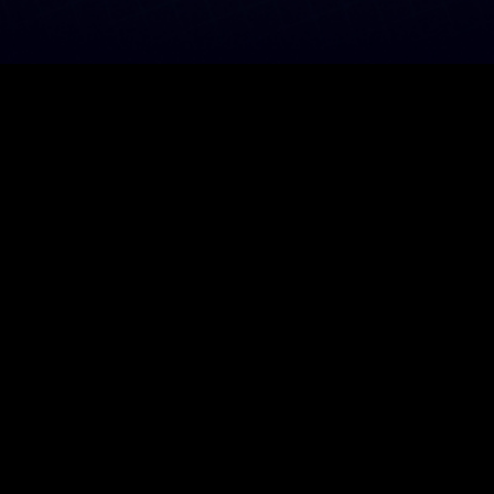
會員服務條款
|
反詐騙宣導
|
遊戲管理規章
一、暴力：可愛人物打鬥或未描述角色傷亡細節之攻擊等而無血腥畫面。
二、其他描述對未滿六歲人之行為或心理有不良影響之虞者。