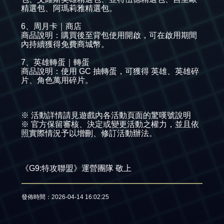
精選包、阿瑪莉雅精選包。
6、周月卡｜商店
商品說明：購買後至背包使用開啟，可在啟用期間
內持續獲得免費商城幣。
7、英雄轉蛋｜轉蛋
商品說明：使用 GC 抽轉蛋，可獲得 英雄、英雄碎
片、角色萬用碎片。
※ 活動詳情請見遊戲內各活動頁面的驚嘆號說明
※ 官方保留審核、決定或變更活動之權力，並且依
照實際情況予以增刪、修訂活動辦法。​
《G9:特攻聯盟》運營團隊 敬上
發佈時間：2026-04-14 16:02:25