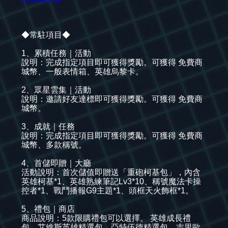
◆常駐項目◆
1、累積任務｜活動
說明：完成指定項目即可獲得獎勵。可獲得 免費商
城幣、一般表情箱、英雄烏黎卡。
2、眾星雲集｜活動
說明：邀請好友達標即可獲得獎勵。可獲得 免費商
城幣。
3、成就｜任務
說明：完成指定項目即可獲得獎勵。可獲得 免費商
城幣、多款稱號。
4、首儲即贈｜大廳
活動說明：首次儲值即贈送「重砲柯基包」，內含
英雄柯基*1、英雄熟練筆記Lv3*10、稱號魔法卡操
控者*1、戰鬥播報G9主題*1、頭框天火飾框*1。
5、禮包｜商店
商品說明：5款限購禮包可以選擇。 英雄成長禮
包、艾維斯英雄精選包、亞特伍德精選包、吉里歐