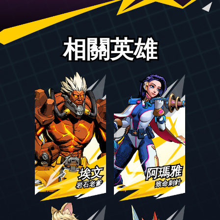
相關英雄
阿瑪雅
埃文
致命刺針
岩石老爹