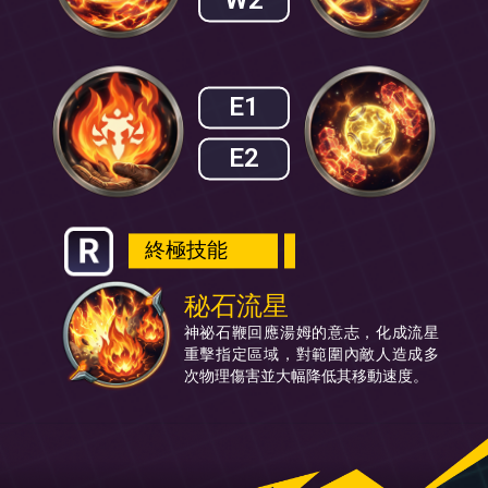
W2
E1
E2
終極技能
秘石流星
神祕石鞭回應湯姆的意志，化成流星
重擊指定區域，對範圍內敵人造成多
次物理傷害並大幅降低其移動速度。