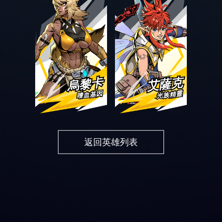
烏黎卡
艾薩克
嗜血基因
光族精靈
返回英雄列表